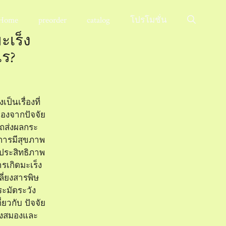
Home
preorder
catalog
โปรโมชั่น
ะเร็ง
ไร?
็นเรื่องที่
่องจากปัจจัย
ถส่งผลกระ
การมีสุขภาพ
ีประสิทธิภาพ
รเกิดมะเร็ง
ลี่ยงสารพิษ
ะมัดระวัง
่ยวกับ ปัจจัย
เร็งสมองและ