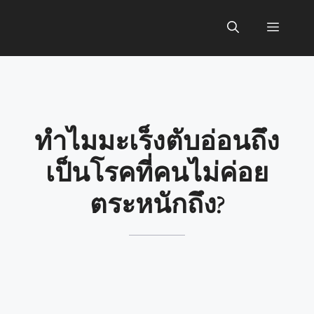
Skip
to
Menu
content
ทำไมมะเร็งตับอ่อนถึง
เป็นโรคที่คนไม่ค่อย
ตระหนักถึง?