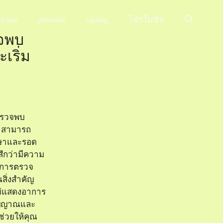
Home
preorder
catalog
โปรโมชั่น
จพบ
เริ่ม
ตรวจพบ
น สามารถ
กษาและรอด
้สึกว่ามีความ
ิ การตรวจ
สิ่งสำคัญ
ไม่แสดงอาการ
สัญญาณและ
่วยให้คุณ