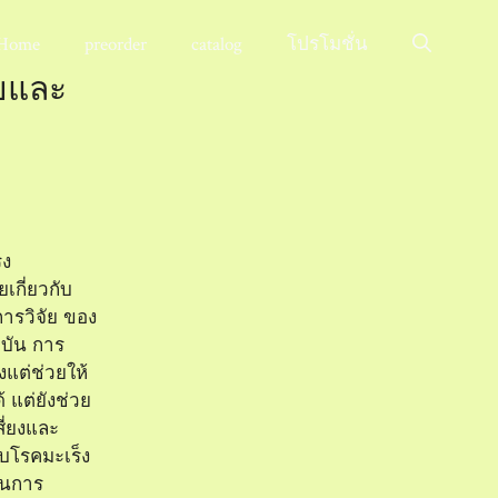
Home
preorder
catalog
โปรโมชั่น
ัยและ
็ง
กี่ยวกับ
ารวิจัย ของ
จุบัน การ
ยงแต่ช่วยให้
ด้ แต่ยังช่วย
ี่ยงและ
ับโรคมะเร็ง
ในการ