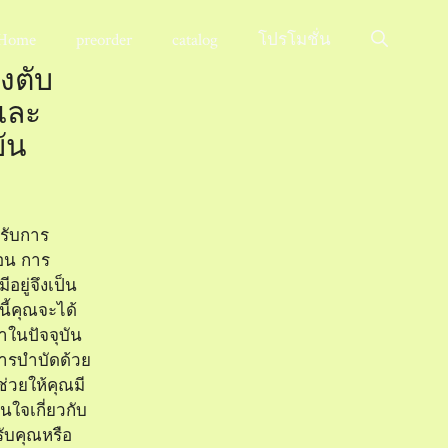
Home
preorder
catalog
โปรโมชั่น
งตับ
รและ
บัน
้รับการ
่อน การ
ีอยู่จึงเป็น
ี้คุณจะได้
กษาในปัจจุบัน
การบำบัดด้วย
่วยให้คุณมี
นใจเกี่ยวกับ
ับคุณหรือ