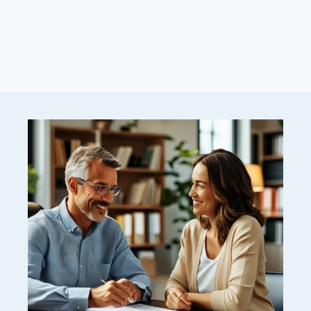
เทคนิคดูแลครอบครัว