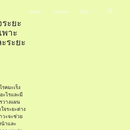
Home
Contact
Blog
จระยะ
เพาะ
่ละระยะ
โรคมะเร็ง
อะไรและมี
ารวางแผน
าใจระยะต่าง
สาวะจะช่วย
หน้าและ