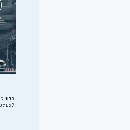
ล้ว
ช่วง
หตุผลที่