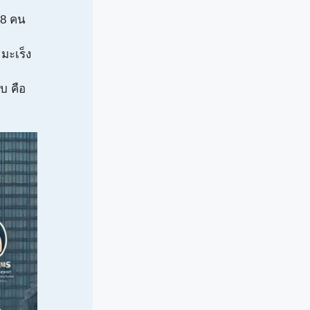
น 8 คน
 มะเร็ง
บ คือ