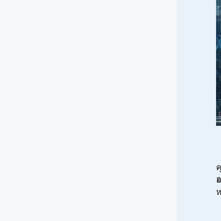
ค
อ
ห