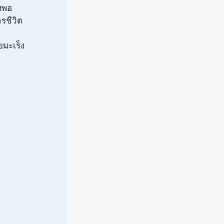
ยงพอ
รชีวิต
ยมะเร็ง