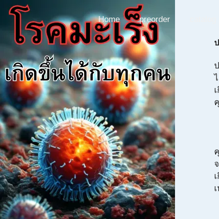
Skip
to
Home
preorder
catalog
content
ป
ป
ไ
เ
ค
ค
จ
เ
เ