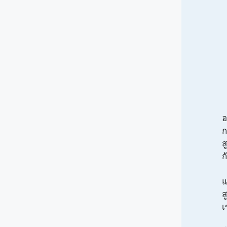
อ
ก
ส
ก
แ
ส
เ