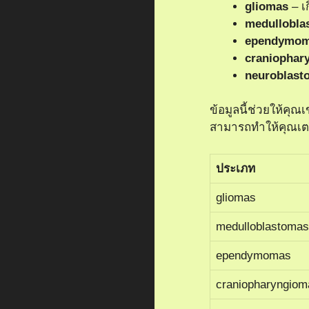
gliomas
– เ
medullobla
ependymo
craniophar
neuroblast
ข้อมูลนี้ช่วยให้คุ
สามารถทำให้คุณเตร
ประเภท
gliomas
medulloblastomas
ependymomas
craniopharyngiom