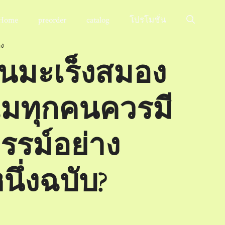
Home
preorder
catalog
โปรโมชั่น
อง
ันมะเร็งสมอง
ไมทุกคนควรมี
รรม์อย่าง
นึ่งฉบับ?