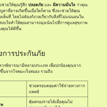
ยช่วยให้คุณรู้สึก
ปลอดภัย
และ
มีความมั่นใจ
ว่าคุณ
หาที่อาจเกิดขึ้นเมื่อใดก็ตาม ซึ่งจะช่วยให้คุณ
ต็มที่ โดยไม่ต้องกังวลเกี่ยวกับสิ่งที่ไม่แน่นอนใน
งบใจทำให้คุณสามารถมุ่งเน้นไปที่การดูแลสุขภาพ
คุณได้ดีขึ้น
การประกันภัย
ณควรพิจารณามีหลายประเภท เพื่อปกป้องคุณจาก
ิดขึ้นจากโรคมะเร็งสมอง รวมถึง:
ช่วยครอบคลุมค่าใช้จ่ายทางการ
แพทย์
คุ้มครองรายได้เมื่อคุณไม่
าพ