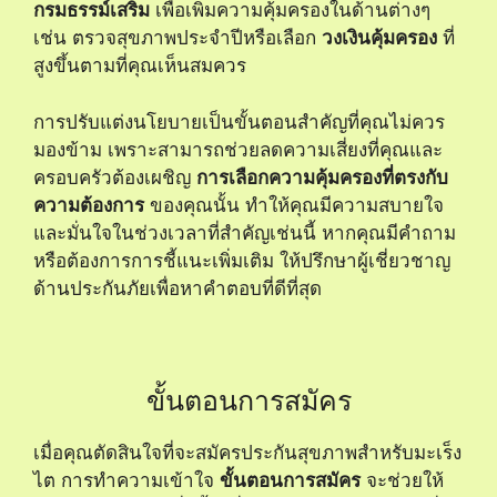
กรมธรรม์เสริม
เพื่อเพิ่มความคุ้มครองในด้านต่างๆ
เช่น ตรวจสุขภาพประจำปีหรือเลือก
วงเงินคุ้มครอง
ที่
สูงขึ้นตามที่คุณเห็นสมควร
การปรับแต่งนโยบายเป็นขั้นตอนสำคัญที่คุณไม่ควร
มองข้าม เพราะสามารถช่วยลดความเสี่ยงที่คุณและ
ครอบครัวต้องเผชิญ
การเลือกความคุ้มครองที่ตรงกับ
ความต้องการ
ของคุณนั้น ทำให้คุณมีความสบายใจ
และมั่นใจในช่วงเวลาที่สำคัญเช่นนี้ หากคุณมีคำถาม
หรือต้องการการชี้แนะเพิ่มเติม ให้ปรึกษาผู้เชี่ยวชาญ
ด้านประกันภัยเพื่อหาคำตอบที่ดีที่สุด
ขั้นตอนการสมัคร
เมื่อคุณตัดสินใจที่จะสมัครประกันสุขภาพสำหรับมะเร็ง
ไต การทำความเข้าใจ
ขั้นตอนการสมัคร
จะช่วยให้