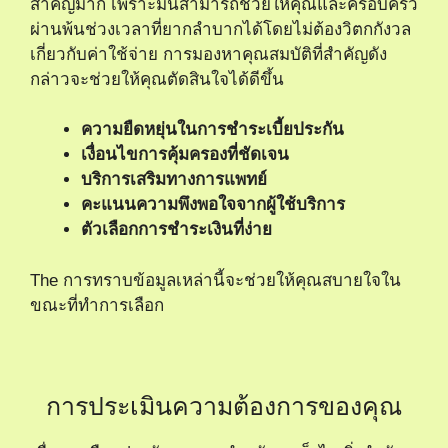
สำคัญมาก เพราะมันสามารถช่วยให้คุณและครอบครัว
ผ่านพ้นช่วงเวลาที่ยากลำบากได้โดยไม่ต้องวิตกกังวล
เกี่ยวกับค่าใช้จ่าย การมองหาคุณสมบัติที่สำคัญดัง
กล่าวจะช่วยให้คุณตัดสินใจได้ดีขึ้น
ความยืดหยุ่นในการชำระเบี้ยประกัน
เงื่อนไขการคุ้มครองที่ชัดเจน
บริการเสริมทางการแพทย์
คะแนนความพึงพอใจจากผู้ใช้บริการ
ตัวเลือกการชำระเงินที่ง่าย
The การทราบข้อมูลเหล่านี้จะช่วยให้คุณสบายใจใน
ขณะที่ทำการเลือก
การประเมินความต้องการของคุณ