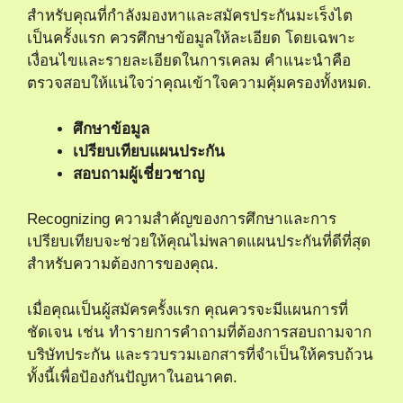
สำหรับคุณที่กำลังมองหาและสมัครประกันมะเร็งไต
เป็นครั้งแรก ควรศึกษาข้อมูลให้ละเอียด โดยเฉพาะ
เงื่อนไขและรายละเอียดในการเคลม คำแนะนำคือ
ตรวจสอบให้แน่ใจว่าคุณเข้าใจความคุ้มครองทั้งหมด.
ศึกษาข้อมูล
เปรียบเทียบแผนประกัน
สอบถามผู้เชี่ยวชาญ
Recognizing ความสำคัญของการศึกษาและการ
เปรียบเทียบจะช่วยให้คุณไม่พลาดแผนประกันที่ดีที่สุด
สำหรับความต้องการของคุณ.
เมื่อคุณเป็นผู้สมัครครั้งแรก คุณควรจะมีแผนการที่
ชัดเจน เช่น ทำรายการคำถามที่ต้องการสอบถามจาก
บริษัทประกัน และรวบรวมเอกสารที่จำเป็นให้ครบถ้วน
ทั้งนี้เพื่อป้องกันปัญหาในอนาคต.