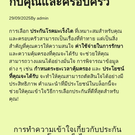
กับคุณและครอบครัว
29/09/2025
By
admin
การเลือก
ประกันโรคมะเร็งไต
ที่เหมาะสมสำหรับคุณ
และครอบครัวสามารถเป็นเรื่องที่ท้าทาย แต่เป็นสิ่ง
สำคัญที่คุณควรให้ความสนใจ
ค่าใช้จ่ายในการรักษา
และความคุ้มครองที่คุณจะได้รับ จะช่วยให้คุณ
สามารถวางแผนได้อย่างมั่นใจ การพิจารณาข้อมูล
ต่าง ๆ เช่น
กำหนดระยะเวลาคุ้มครอง
และ
ประโยชน์
ที่คุณจะได้รับ
จะทำให้คุณสามารถตัดสินใจได้อย่างมี
ประสิทธิภาพ คำแนะนำที่มีประโยชน์ในบล็อกนี้จะ
ช่วยให้คุณเข้าใจวิธีการเลือกประกันที่ดีที่สุดสำหรับ
คุณ!
การทำความเข้าใจเกี่ยวกับประกัน