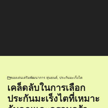
ของเล่นเสริมพัฒนาการ หุ่นยนต์
,
ประกันมะเร็งไต
เคล็ดลับในการเลือก
ประกันมะเร็งไตที่เหมาะ