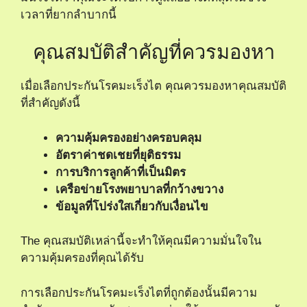
เวลาที่ยากลำบากนี้
คุณสมบัติสำคัญที่ควรมองหา
เมื่อเลือกประกันโรคมะเร็งไต คุณควรมองหาคุณสมบัติ
ที่สำคัญดังนี้
ความคุ้มครองอย่างครอบคลุม
อัตราค่าชดเชยที่ยุติธรรม
การบริการลูกค้าที่เป็นมิตร
เครือข่ายโรงพยาบาลที่กว้างขวาง
ข้อมูลที่โปร่งใสเกี่ยวกับเงื่อนไข
The คุณสมบัติเหล่านี้จะทำให้คุณมีความมั่นใจใน
ความคุ้มครองที่คุณได้รับ
การเลือกประกันโรคมะเร็งไตที่ถูกต้องนั้นมีความ