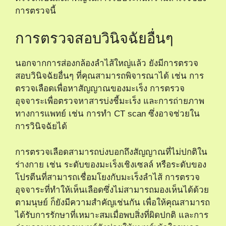
การตรวจนี้
การตรวจสอบวินิจฉัยอื่นๆ
นอกจากการส่องกล้องลำไส้ใหญ่แล้ว ยังมีการตรวจ
สอบวินิจฉัยอื่นๆ ที่คุณสามารถพิจารณาได้ เช่น การ
ตรวจเลือดเพื่อหาสัญญาณของมะเร็ง การตรวจ
อุจจาระเพื่อตรวจหาสารบ่งชี้มะเร็ง และการถ่ายภาพ
ทางการแพทย์ เช่น การทำ CT scan ซึ่งอาจช่วยใน
การวินิจฉัยได้
การตรวจเลือดสามารถบ่งบอกถึงสัญญาณที่ไม่ปกติใน
ร่างกาย เช่น ระดับของมะเร็งเชิงเซลล์ หรือระดับของ
โปรตีนที่สามารถเชื่อมโยงกับมะเร็งลำไส้ การตรวจ
อุจจาระที่ทำให้เห็นเลือดซึ่งไม่สามารถมองเห็นได้ด้วย
ตามนุษย์ ก็ยังมีความสำคัญเช่นกัน เพื่อให้คุณสามารถ
ได้รับการรักษาที่เหมาะสมเมื่อพบสิ่งที่ผิดปกติ และการ