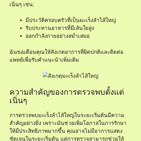
เนิ่นๆ เช่น:
มีประวัติครอบครัวที่เป็นมะเร็งลำไส้ใหญ่
รับประทานอาหารที่มีเส้นใยสูง
ออกกำลังกายอย่างสม่ำเสมอ
ฉันขอเตือนคุณให้สังเกตอาการที่ผิดปกติและติดต่อ
แพทย์เพื่อรับคำแนะนำเพิ่มเติม
ความสำคัญของการตรวจพบตั้งแต่
เนิ่นๆ
การตรวจพบมะเร็งลำไส้ใหญ่ในระยะเริ่มต้นมีความ
สำคัญอย่างยิ่ง เพราะมันช่วยเพิ่มโอกาสในการรักษา
ให้มีประสิทธิภาพมากขึ้น คุณอาจไม่มีอาการแสดง
ชัดเจนในระยะเริ่มต้น แต่การตรวจสามารถช่วยให้