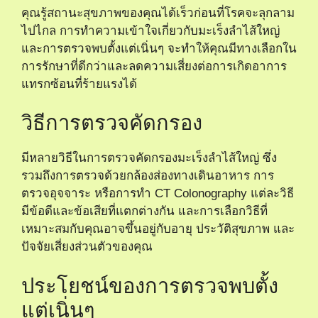
คุณรู้สถานะสุขภาพของคุณได้เร็วก่อนที่โรคจะลุกลาม
ไปไกล การทำความเข้าใจเกี่ยวกับมะเร็งลำไส้ใหญ่
และการตรวจพบตั้งแต่เนิ่นๆ จะทำให้คุณมีทางเลือกใน
การรักษาที่ดีกว่าและลดความเสี่ยงต่อการเกิดอาการ
แทรกซ้อนที่ร้ายแรงได้
วิธีการตรวจคัดกรอง
มีหลายวิธีในการตรวจคัดกรองมะเร็งลำไส้ใหญ่ ซึ่ง
รวมถึงการตรวจด้วยกล้องส่องทางเดินอาหาร การ
ตรวจอุจจาระ หรือการทำ CT Colonography แต่ละวิธี
มีข้อดีและข้อเสียที่แตกต่างกัน และการเลือกวิธีที่
เหมาะสมกับคุณอาจขึ้นอยู่กับอายุ ประวัติสุขภาพ และ
ปัจจัยเสี่ยงส่วนตัวของคุณ
ประโยชน์ของการตรวจพบตั้ง
แต่เนิ่นๆ