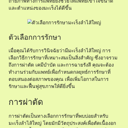
ถ่ายภาพทางการแพทย์ยังช่วยให้แพทย์เข้าใจขนาด
และตำแหน่งของมะเร็งได้ดีขึ้น
ตัวเลือกการรักษา
เมื่อคุณได้รับการวินิจฉัยว่ามีมะเร็งลำไส้ใหญ่ การ
เลือกวิธีการรักษาที่เหมาะสมเป็นสิ่งสำคัญ ซึ่งอาจรวม
ถึงการผ่าตัด เคมีบำบัด และการฉายรังสี คุณจะต้อง
ทำงานร่วมกับแพทย์เพื่อกำหนดกลยุทธ์การรักษาที่
ตอบสนองต่อสภาพของคุณ เพื่อเพิ่มโอกาสในการ
รักษาและฟื้นฟูสุขภาพให้ดียิ่งขึ้น
การผ่าตัด
การผ่าตัดเป็นทางเลือกการรักษาที่พบบ่อยสำหรับ
มะเร็งลำไส้ใหญ่ โดยมักมีวัตถุประสงค์เพื่อตัดเนื้องอก