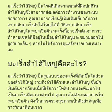
มะเร็งลำไส้ใหญ่เป็นโรคที่เกิดจากเซลล์ที่ผิดปกติใน
ลำไส้ใหญ่ซึ่งสามารถส่งผลต่อการทำงานของระบบ
ย่อยอาหาร คุณสามารถเรียนรู้เพิ่มเติมเกี่ยวกับการ
ตรวจจับมะเร็งลำไส้ใหญ่ได้ที่
วิธีตรวจจับมะเร็ง
ลำไส้ใหญ่ในระยะเริ่มต้น
มะเร็งนี้อาจเริ่มต้นจากการ
ทำลายเซลล์ที่มีอยู่ในเยื่อบุลำไส้ใหญ่และขยายออกไป
สู่อวัยวะอื่น ๆ หากไม่ได้รับการดูแลรักษาอย่างเหมาะ
สม
มะเร็งลำไส้ใหญ่คืออะไร?
มะเร็งลำไส้ใหญ่เป็นรูปแบบของมะเร็งที่เกิดขึ้นในส่วน
ของลำไส้ใหญ่ รวมถึงลำไส้ด้ามและลำไส้ใหญ่ ซึ่งมัก
เริ่มต้นจากก้อนเนื้อที่เรียกว่าโพลิป ก่อนจะพัฒนาไป
เป็นมะเร็งเมื่อเวลาผ่านไป คุณอาจไม่สังเกตอาการใน
ระยะเริ่มต้น ดังนั้นการตรวจสุขภาพเป็นสิ่งสำคัญเพื่อ
การรักษาที่ทันเวลา