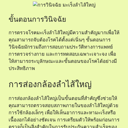
ขั้นตอนการวินิจฉัย
การตรวจโรคมะเร็งลำไส้ใหญ่มีความสำคัญมากเพื่อให้
คุณสามารถจับต้องโรคได้ตั้งแต่เนิ่นๆ ขั้นตอนการ
วินิจฉัยมักรวมถึงการสอบถามประวัติทางการแพทย์
การตรวจร่างกาย และการทดสอบเฉพาะเจาะจง เพื่อ
ให้สามารถระบุลักษณะและขั้นตอนของโรคได้อย่างมี
ประสิทธิภาพ
การส่องกล้องลำไส้ใหญ่
การส่องกล้องลำไส้ใหญ่เป็นขั้นตอนที่สำคัญซึ่งช่วยให้
คุณสามารถตรวจสอบสภาพภายในของลำไส้ใหญ่ด้วย
การใช้กล้องเล็กๆ เพื่อให้เห็นอาการและหามะเร็งหรือ
เนื้องอกได้อย่างชัดเจน การเตรียมตัวให้พร้อมก่อนการ
ตรวจก็เป็นสิ่งสำคัญในการรับประกันความสำเร็จของ