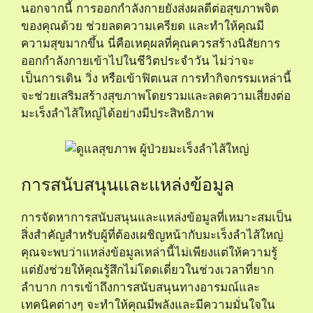
นอกจากนี้ การออกกำลังกายยังส่งผลดีต่อสุขภาพจิต
ของคุณด้วย ช่วยลดความเครียด และทำให้คุณมี
ความสุขมากขึ้น นี่คือเหตุผลที่คุณควรสร้างนิสัยการ
ออกกำลังกายเข้าไปในชีวิตประจำวัน ไม่ว่าจะ
เป็นการเดิน วิ่ง หรือเข้าฟิตเนส การทำกิจกรรมเหล่านี้
จะช่วยเสริมสร้างสุขภาพโดยรวมและลดความเสี่ยงต่อ
มะเร็งลำไส้ใหญ่ได้อย่างมีประสิทธิภาพ
การสนับสนุนและแหล่งข้อมูล
การจัดหาการสนับสนุนและแหล่งข้อมูลที่เหมาะสมเป็น
สิ่งสำคัญสำหรับผู้ที่ต้องเผชิญหน้ากับมะเร็งลำไส้ใหญ่
คุณจะพบว่าแหล่งข้อมูลเหล่านี้ไม่เพียงแต่ให้ความรู้
แต่ยังช่วยให้คุณรู้สึกไม่โดดเดี่ยวในช่วงเวลาที่ยาก
ลำบาก การเข้าถึงการสนับสนุนทางอารมณ์และ
เทคนิคต่างๆ จะทำให้คุณมีพลังและมีความมั่นใจใน