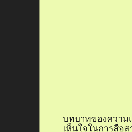
ผู้ป่วยรู้สึกได้รับการสนับสนุน 
รู้สึกของผู้ป่วยและแสดงออกถึง
ช่วยลดความวิตกกังวลและทำให้พ
ว่าตนเอง ไม่โดดเดี่ยว คุณสามารถ
เติมเกี่ยวกับ
ปัญหาการสื่อสาร
ขอ
นี่
เทคนิคการฟังที่มี
ประสิทธิภาพ
การฟังที่มีประสิทธิภาพเป็นส่ว
สื่อสาร มันช่วยให้คุณสามารถเ
รู้สึกและประสบการณ์ของผู้ป่วยไ
แท้จริง เพื่อให้พวกเขารู้สึกว่าถู
คุณควรใช้การฟังอย่างตั้งใจ ให
คำพูดและอารมณ์ของผู้ป่วยอย่างต