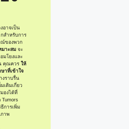
มองอาจเป็น
ญมากสำหรับการ
มณ์ของพวก
เหมาะสม
จะ
ื่อมโยงและ
ึ้น คุณควร
ให้
าษาที่เข้าใจ
างราบรื่น
มเติมเกี่ยว
มองได้ที่
in Tumors
วิธีการเพิ่ม
ธิภาพ