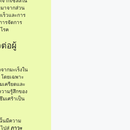
กิดจากเซลล์ใน
ายมาจากส่วน
วดเร็วและการ
นการจัดการ
งโรค
่อผู้
จากมะเร็งใน
าก โดยเฉพาะ
วามเครียดและ
วามรู้สึกของ
ึมเศร้าเป็น
ั้นมีความ
ไปสู่
ภาวะ