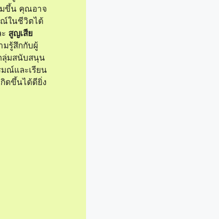
่มขึ้น คุณอาจ
ณ์ในชีวิตได้
ละ
สูญเสีย
ู้สึกกับผู้
ลุ่มสนับสนุน
รมณ์และเรียน
ิดขึ้นได้ดียิ่ง
ห็นอก
าร
งต้องการความ
ให้คุณ
่นคงและทำให้