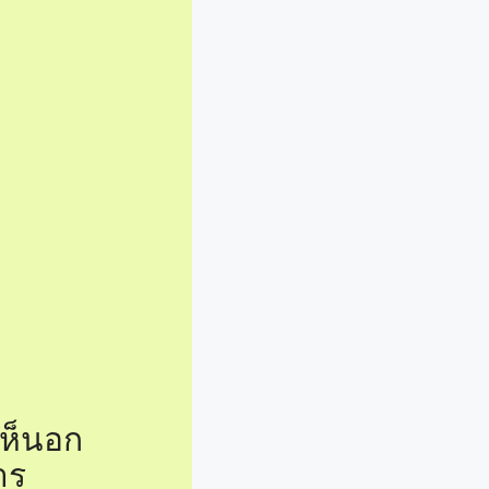
การเข้าใจความ
ความเห็นใจ
วกเขารู้สึก
เรียนรู้เพิ่ม
งผู้ป่วยได้ที่
นสำคัญของการ
ข้าใจความ
ด้อย่าง
กฟังและเข้าใจ
้ความสนใจต่อ
่อเนื่อง