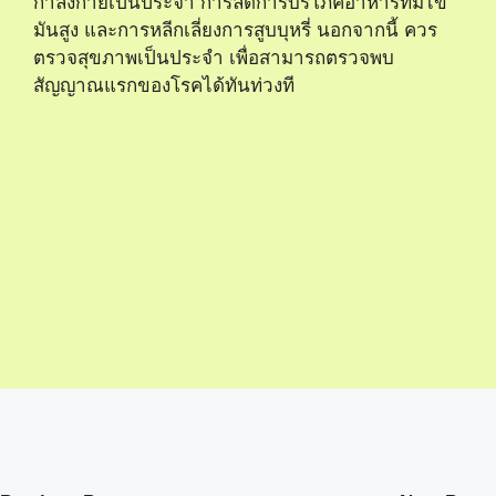
sky thailand shop
Semper blandit suspendisse
faucibus metus lobortis morbi
magna vivamus per risus
fermentum dapibus imperdiet
praesent magnis.
© 2026 built with GeneratePress and GenerateBlocks