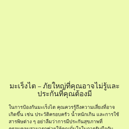
Q: โรคมะเร็งไตมีความเสี่ยงอะไรบ้าง
ที่เราอาจไม่ทราบ?
A: โรคมะเร็งไตมีความเสี่ยงหลายประการที่มักถูกมอง
ข้าม ได้แก่ การสูบบุหรี่ซึ่งเพิ่มความเสี่ยงได้ถึง 50%
การมีโรคอ้วนหรือภาวะน้ำหนักเกิน รวมถึงความดัน
โลหิตสูงที่จะเพิ่มโอกาสในการเกิดโรค นอกจากนี้ คน
ที่มีประวัติครอบครัวเป็นมะเร็งไต หรือมีโรคไตเรื้อรังก็
เสี่ยงสูงขึ้นเช่นกัน
Q: การประกันสุขภาพสำหรับโรค
มะเร็งไตมีความสำคัญอย่างไร?
A: การประกันสุขภาพสำหรับโรคมะเร็งไตมีความ
สำคัญเพราะสามารถช่วยบรรเทาค่ารักษาพยาบาลที่
สูงมาก โดยเฉพาะในกรณีที่ต้องการการรักษาแบบ