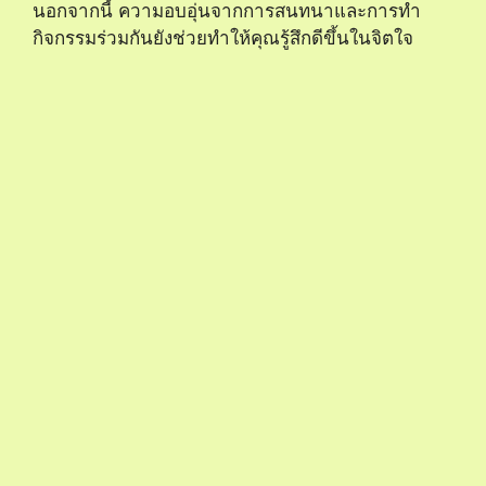
มะเร็งไต – ภัยใหญ่ที่คุณอาจไม่รู้และ
ประกันที่คุณต้องมี
ในการป้องกันมะเร็งไต คุณควรรู้ถึงความเสี่ยงที่อาจ
เกิดขึ้น เช่น ประวัติครอบครัว น้ำหนักเกิน และการใช้
สารพิษต่าง ๆ อย่าลืมว่าการมีประกันสุขภาพที่
ครอบคลุมสามารถช่วยให้คุณมั่นใจในการรับมือกับ
ปัญหาสุขภาพที่อาจเกิดขึ้นในอนาคต หากคุณมีความ
กังวลเกี่ยวกับสุขภาพไตของคุณ ควรปรึกษาแพทย์และ
เลือกประกันที่ตอบโจทย์ความต้องการของคุณ เพื่อ
ปกป้องตัวเองและคนที่คุณรักให้ปลอดภัยจากมะเร็งไต
คำถามที่พบบ่อย (FAQ)