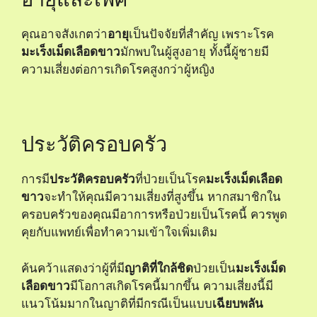
คุณอาจสังเกตว่า
อายุ
เป็นปัจจัยที่สำคัญ เพราะโรค
มะเร็งเม็ดเลือดขาว
มักพบในผู้สูงอายุ ทั้งนี้ผู้ชายมี
ความเสี่ยงต่อการเกิดโรคสูงกว่าผู้หญิง
ประวัติครอบครัว
การมี
ประวัติครอบครัว
ที่ป่วยเป็นโรค
มะเร็งเม็ดเลือด
ขาว
จะทำให้คุณมีความเสี่ยงที่สูงขึ้น หากสมาชิกใน
ครอบครัวของคุณมีอาการหรือป่วยเป็นโรคนี้ ควรพูด
คุยกับแพทย์เพื่อทำความเข้าใจเพิ่มเติม
ค้นคว้าแสดงว่าผู้ที่มี
ญาติที่ใกล้ชิด
ป่วยเป็น
มะเร็งเม็ด
เลือดขาว
มีโอกาสเกิดโรคนี้มากขึ้น ความเสี่ยงนี้มี
แนวโน้มมากในญาติที่มีกรณีเป็นแบบ
เฉียบพลัน