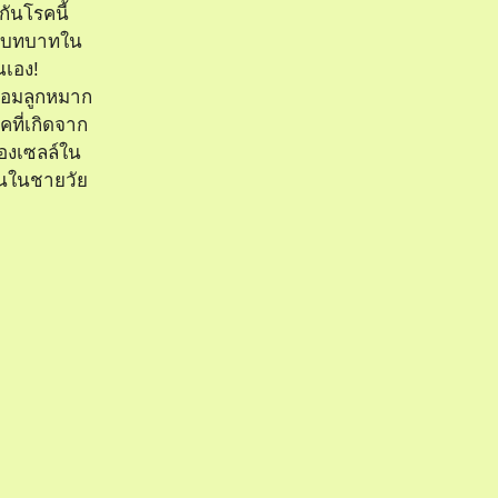
กันโรคนี้
มีบทบาทใน
เอง!
่อมลูกหมาก
คที่เกิดจาก
องเซลล์ใน
ึ้นในชายวัย