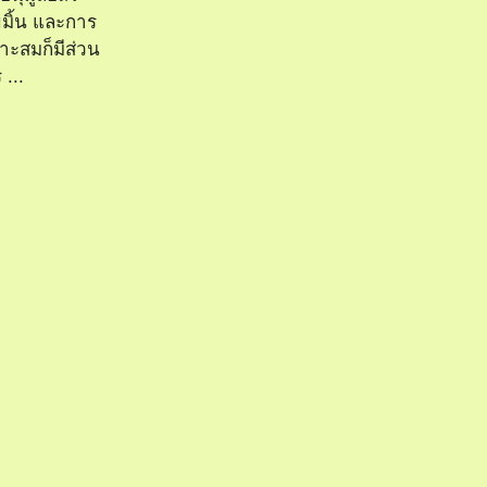
ขมิ้น และการ
ะสมก็มีส่วน
...