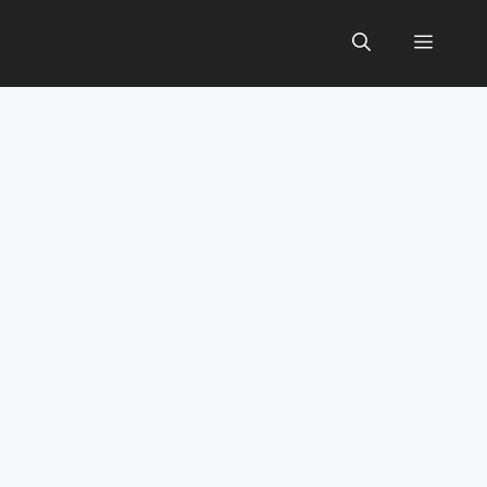
Skip
to
Menu
content