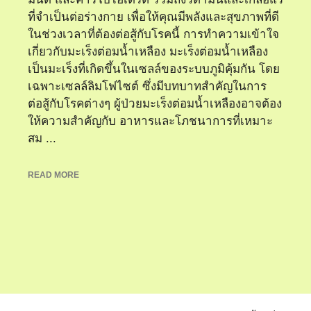
ที่จำเป็นต่อร่างกาย เพื่อให้คุณมีพลังและสุขภาพที่ดี
ในช่วงเวลาที่ต้องต่อสู้กับโรคนี้ การทำความเข้าใจ
เกี่ยวกับมะเร็งต่อมน้ำเหลือง มะเร็งต่อมน้ำเหลือง
เป็นมะเร็งที่เกิดขึ้นในเซลล์ของระบบภูมิคุ้มกัน โดย
เฉพาะเซลล์ลิมโฟไซต์ ซึ่งมีบทบาทสำคัญในการ
ต่อสู้กับโรคต่างๆ ผู้ป่วยมะเร็งต่อมน้ำเหลืองอาจต้อง
ให้ความสำคัญกับ อาหารและโภชนาการที่เหมาะ
สม ...
READ MORE