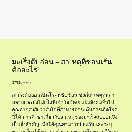
โรคร้ายที่ควรรู้
มะเร็งตับอ่อน – สาเหตุที่ซ่อนเร้น
คืออะไร?
02/05/2025
มะเร็งตับอ่อนเป็นโรคที่ซับซ้อน ซึ่งมีสาเหตุที่หลาก
หลายและยังไม่เป็นที่เข้าใจชัดเจนในสังคมทั่วไป
คุณอาจสงสัยว่าสิ่งใดที่สามารถกระตุ้นการเกิดโรค
นี้ได้ การศึกษาเกี่ยวกับสาเหตุของมะเร็งตับอ่อนจึง
เป็นสิ่งสำคัญ เพื่อให้คุณสามารถป้องกันและระบุ
ความเสี่ยงได้อย่างถูกต้อง บทความนี้จะช่วยให้คุณ