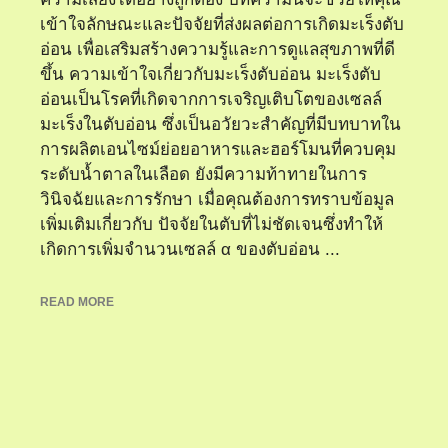
เข้าใจลักษณะและปัจจัยที่ส่งผลต่อการเกิดมะเร็งตับ
อ่อน เพื่อเสริมสร้างความรู้และการดูแลสุขภาพที่ดี
ขึ้น ความเข้าใจเกี่ยวกับมะเร็งตับอ่อน มะเร็งตับ
อ่อนเป็นโรคที่เกิดจากการเจริญเติบโตของเซลล์
มะเร็งในตับอ่อน ซึ่งเป็นอวัยวะสำคัญที่มีบทบาทใน
การผลิตเอนไซม์ย่อยอาหารและฮอร์โมนที่ควบคุม
ระดับน้ำตาลในเลือด ยังมีความท้าทายในการ
วินิจฉัยและการรักษา เมื่อคุณต้องการทราบข้อมูล
เพิ่มเติมเกี่ยวกับ ปัจจัยในตับที่ไม่ชัดเจนซึ่งทำให้
เกิดการเพิ่มจำนวนเซลล์ α ของตับอ่อน ...
READ MORE