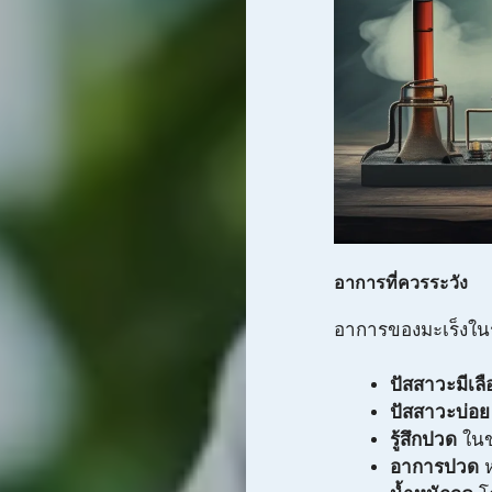
อาการที่ควรระวัง
อาการของมะเร็งในร
ปัสสาวะมีเลื
ปัสสาวะบ่อย
รู้สึกปวด
ในข
อาการปวด
ห