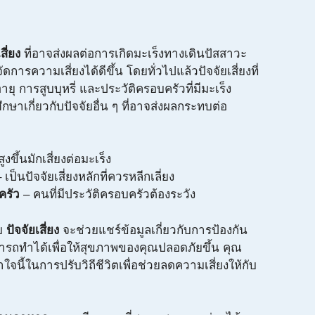
สี่ยง
ที่อาจส่งผลต่อการเกิดมะเร็งทางเดินปัสสาวะ
การความเสี่ยงได้ดีขึ้น โดยทั่วไปแล้วปัจจัยเสี่ยงที่
ุ การสูบบุหรี่ และประวัติครอบครัวที่มีมะเร็ง
ษาเกี่ยวกับปัจจัยอื่น ๆ ที่อาจส่งผลกระทบต่อ
สูงขึ้นมักเสี่ยงต่อมะเร็ง
 เป็นปัจจัยเสี่ยงหลักที่ควรหลีกเลี่ยง
ครัว
– คนที่มีประวัติครอบครัวต้องระวัง
ับ
ปัจจัยเสี่ยง
จะช่วยแชร์ข้อมูลเกี่ยวกับการป้องกัน
รถทำได้เพื่อให้สุขภาพของคุณปลอดภัยขึ้น คุณ
จนี้ในการปรับวิถีชีวิตเพื่อช่วยลดความเสี่ยงให้กับ