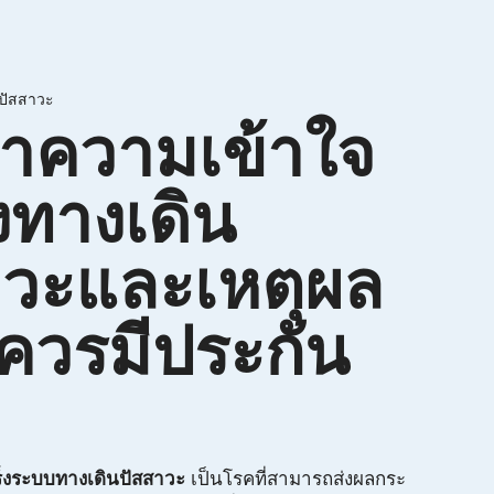
นปัสสาวะ
ำความเข้าใจ
งทางเดิน
าวะและเหตุผล
ณควรมีประกัน
ร็งระบบทางเดินปัสสาวะ
เป็นโรคที่สามารถส่งผลกระ